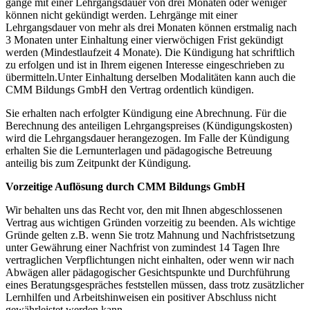
gänge mit einer Lehrgangsdauer von drei Monaten oder weni­ger
können nicht gekündigt werden. Lehrgänge mit einer
Lehrgangsdauer von mehr als drei Monaten können erstmalig nach
3 Monaten unter Einhaltung einer vierwöchigen Frist gekündigt
werden (Min­dest­laufzeit 4 Monate). Die Kündigung hat schrift­lich
zu erfolgen und ist in Ihrem eigenen Interesse eingeschrieben zu
über­mitteln.Unter Einhaltung derselben Modalitäten kann auch die
CMM Bildungs GmbH den Vertrag ordentlich kündigen.
Sie erhalten nach erfolgter Kündigung eine Abrech­nung. Für die
Berechnung des antei­li­gen Lehrgangspreises (Kündi­gungskosten)
wird die Lehrgangsdauer herangezogen. Im Falle der Kündigung
erhalten Sie die Lernunterlagen und pädagogische Betreu­ung
anteilig bis zum Zeitpunkt der Kün­di­gung.
Vorzeitige Auflösung durch
CMM Bildungs GmbH
Wir behalten uns das Recht vor, den mit Ihnen abge­schlos­senen
Vertrag aus wichtigen Gründen vorzeitig zu beenden. Als wich­tige
Gründe gelten z.B. wenn Sie trotz Mahnung und Nachfristsetzung
unter Gewährung einer Nachfrist von zumindest 14 Tagen Ihre
vertraglichen Verpflichtungen nicht einhalten, oder wenn wir nach
Abwägen aller päda­gogischer Gesichts­punkte und Durchführung
eines Beratungsgespräches feststellen müssen, dass trotz zusätzlicher
Lern­hilfen und Arbeitshinweisen ein positiver Abschluss nicht
gewährleistet werden kann.