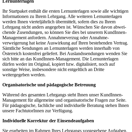
Lernunterlagen
Ihr Startpaket enthält die ersten Lernunterlagen sowie alle wichtigen
Informa­tionen zu Ihrem Lehrgang. Alle weiteren Lernunterlagen
werden Ihnen vierteljährlich übermittelt, sofern dies zu Ihrem
Lehrgang nicht anders angegeben ist. Wünschen Sie davon abwei­
chen­­de Zusendun­gen, so können Sie dies bei unserem Kun­dInne­n­-
Management anfor­dern. Annahmeverzug oder An­nah­me­­
verweigerung hat keine Auswirkung auf Ihren beste­hen­­­den Vertrag.
Sämtliche Sendun­gen an Lern­unter­lagen wer­den innerhalb von
Österreich kosten­frei geliefert. Bei Aus­lands­sendungen wenden Sie
sich bitte an das Kun­dInnen­­-Management. Die Lernunterlagen
dürfen weder im Original, kopiert bzw. digitalisiert, noch auf
sonstige Weise, insbe­sondere nicht entgeltlich an Dritte
weitergegeben werden.
Organisatorische und pädagogische Betreuung
Während des gesamten Lehrgangs steht Ihnen unser Kun­dInnen-
Management für allgemeine und organisatorische Fragen zur Seite.
Für pädagogische, fachliche und indivi­duelle Beratung stehen Ihnen
unsere FachtutorInnen zur Ver­fügung.
Individuelle Korrektur der Einsendeaufgaben
Sie erarbeiten im Rahmen Ihres Lehrgangs vorgegebene Aufgaben.