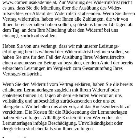
www.comeniusakademie.at. Zur Wahrung der Widerrufsfrist reicht
es aus, dass Sie die Mitteilung über die Ausübung des Wider­
rufsrechtes vor Ablauf der Widerrufsfrist absenden. Wenn Sie diesen
Vertrag wider­rufen, haben wir Ihnen alle Zah­lun­gen, die wir von
Ihnen bereits erhalten haben sollten, spä­tes­tens binnen 14 Tagen ab
dem Tag, an dem Ihre Mittei­lung über den Widerruf bei uns
einlangt, zurückzu­bezahlen.
Haben Sie von uns verlangt, dass wir mit unserer Leistungs­
erbringung bereits während der Widerrufsfrist beginnen sollen, so
haben Sie uns für den Fall der Aus­übung Ihres Widerrufs­rechts
einen angemessenen Betrag zu bezahlen, der dem Anteil der bereits
erbrachten Leistungen im Ver­gleich zum Gesamt­umfang Ihres
Vertrages entspricht.
Wenn Sie den Widerruf vom Vertrag erklären, haben Sie die bereits
erhaltenen Lernunterlagen zugleich mit Ihrem Wider­ruf oder
spätestens binnen 14 Tagen ab dem erklärten Wider­ruf an uns
vollständig und unbeschädigt zurückzu­sen­den oder uns zu
übergeben. Wir behalten uns aber vor, auf das Rücksenderecht zu
verzichten. Die Kosten für die Rück­sen­dung der Lernunterlagen
haben Sie zu tragen. Allfällige Kos­ten für den Wertverlust der
Lernunterlagen infolge Beschä­digung, Unvollständigkeit oder
dergleichen sind eben­falls von Ihnen zu tragen.