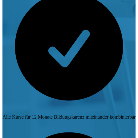
Alle Kurse für 12 Monate Bildungskarenz miteinander kombinierbar