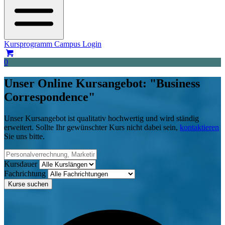
Kursprogramm
Campus Login
0
Unser Online Kursangebot: "Business
Correspondence"
Unser Kursangebot ist qualitativ hochwertig und wird ständig
erweitert. Sollte Ihr gewünschter Kurs nicht dabei sein,
kontaktieren
Sie uns bitte.
Kursdauer
Fachrichtung
Kurse suchen