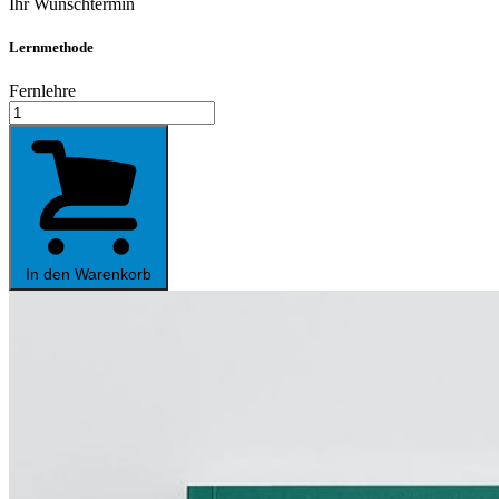
Ihr Wunschtermin
Lernmethode
Fernlehre
Englisch
A1
-
für
Einsteiger:innen
ohne
Vorkenntnisse
Menge
In den Warenkorb