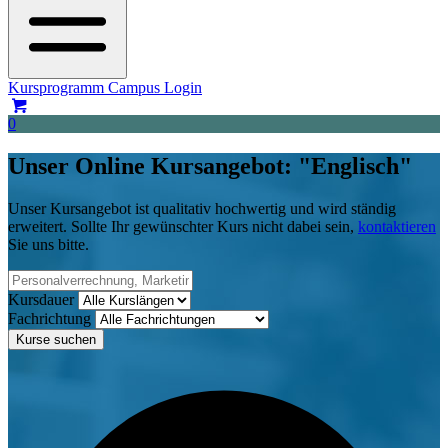
Kursprogramm
Campus Login
0
Unser Online Kursangebot: "Englisch"
Unser Kursangebot ist qualitativ hochwertig und wird ständig
erweitert. Sollte Ihr gewünschter Kurs nicht dabei sein,
kontaktieren
Sie uns bitte.
Kursdauer
Fachrichtung
Kurse suchen