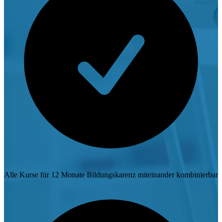
Alle Kurse für 12 Monate Bildungskarenz miteinander kombinierbar