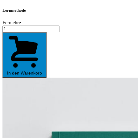
Lernmethode
Fernlehre
Englisch
B1
für
Fortgeschrittene
Menge
In den Warenkorb