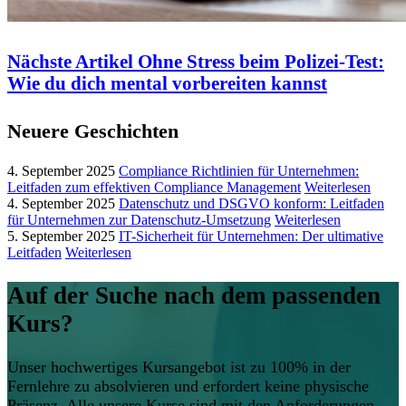
Nächste Artikel
Ohne Stress beim Polizei-Test:
Wie du dich mental vorbereiten kannst
Neuere Geschichten
4. September 2025
Compliance Richtlinien für Unternehmen:
Leitfaden zum effektiven Compliance Management
Weiterlesen
4. September 2025
Datenschutz und DSGVO konform: Leitfaden
für Unternehmen zur Datenschutz-Umsetzung
Weiterlesen
5. September 2025
IT-Sicherheit für Unternehmen: Der ultimative
Leitfaden
Weiterlesen
Auf der Suche nach dem passenden
Kurs?
Unser hochwertiges Kursangebot ist zu 100% in der
Fernlehre zu absolvieren und erfordert keine physische
Präsenz. Alle unsere Kurse sind mit den Anforderungen