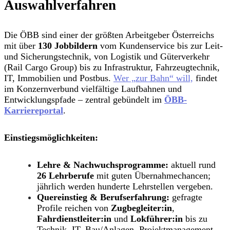
Auswahlverfahren
Die ÖBB sind einer der größten Arbeitgeber Österreichs
mit über
130 Jobbildern
vom Kundenservice bis zur Leit-
und Sicherungstechnik, von Logistik und Güterverkehr
(Rail Cargo Group) bis zu Infrastruktur, Fahrzeugtechnik,
IT, Immobilien und Postbus.
Wer „zur Bahn“ will,
findet
im Konzernverbund vielfältige Laufbahnen und
Entwicklungspfade – zentral gebündelt im
ÖBB-
Karriereportal
.
Einstiegsmöglichkeiten:
Lehre & Nachwuchsprogramme:
aktuell rund
26 Lehrberufe
mit guten Übernahmechancen;
jährlich werden hunderte Lehrstellen vergeben.
Quereinstieg & Berufserfahrung:
gefragte
Profile reichen von
Zugbegleiter:in
,
Fahrdienstleiter:in
und
Lokführer:in
bis zu
Technik, IT, Bau/Anlagen, Projektmanagement