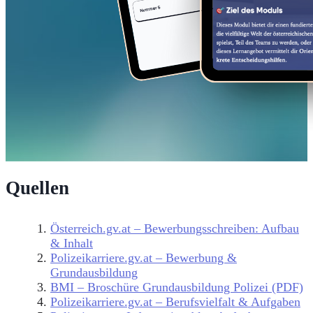
Quellen
Österreich.gv.at – Bewerbungsschreiben: Aufbau
& Inhalt
Polizeikarriere.gv.at – Bewerbung &
Grundausbildung
BMI – Broschüre Grundausbildung Polizei (PDF)
Polizeikarriere.gv.at – Berufsvielfalt & Aufgaben