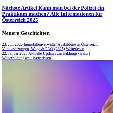
Nächste Artikel
Kann man bei der Polizei ein
Praktikum machen? Alle Informationen für
Österreich 2025
Neuere Geschichten
23. Juli 2025
Immobilienverwalter Ausbildung in Österreich –
Voraussetzungen, Wege & FAQ (2025)
Weiterlesen
22. Januar 2025
Aktuelle Updates zur Bildungskarenz |
Weiterbildungszeit
Weiterlesen