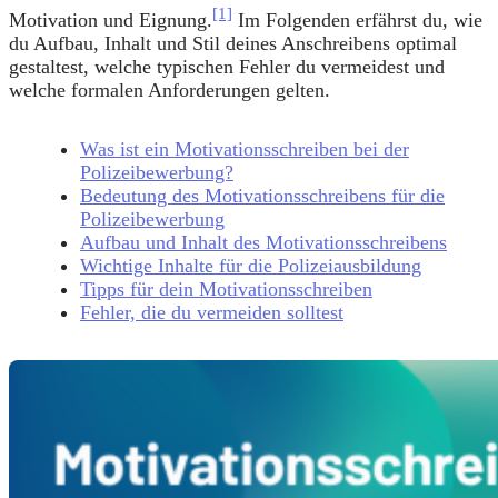
[1]
Motivation und Eignung.
Im Folgenden erfährst du, wie
du Aufbau, Inhalt und Stil deines Anschreibens optimal
gestaltest, welche typischen Fehler du vermeidest und
welche formalen Anforderungen gelten.
Was ist ein Motivationsschreiben bei der
Polizeibewerbung?
Bedeutung des Motivationsschreibens für die
Polizeibewerbung
Aufbau und Inhalt des Motivationsschreibens
Wichtige Inhalte für die Polizeiausbildung
Tipps für dein Motivationsschreiben
Fehler, die du vermeiden solltest