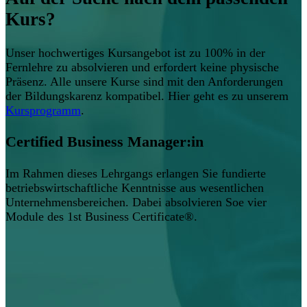
Kurs?
Unser hochwertiges Kursangebot ist zu 100% in der
Fernlehre zu absolvieren und erfordert keine physische
Präsenz. Alle unsere Kurse sind mit den Anforderungen
der Bildungskarenz kompatibel. Hier geht es zu unserem
Kursprogramm
.
Certified Business Manager:in
Im Rahmen dieses Lehrgangs erlangen Sie fundierte
betriebswirtschaftliche Kenntnisse aus wesentlichen
Unternehmensbereichen. Dabei absolvieren Soe vier
Module des 1st Business Certificate®.