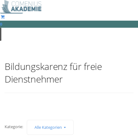
Comeniusakademie
0
Open
main
menu
Bildungskarenz für freie
Dienstnehmer
Kategorie:
Alle Kategorien