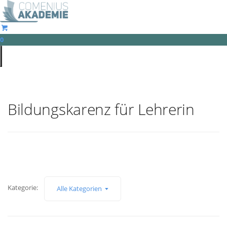
Comeniusakademie
0
Open
main
menu
Bildungskarenz für Lehrerin
Kategorie:
Alle Kategorien